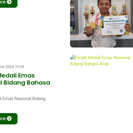
ore
er 2024 15:39
Medali Emas
l Bidang Bahasa
li Emas Nasional Bidang
...
ore