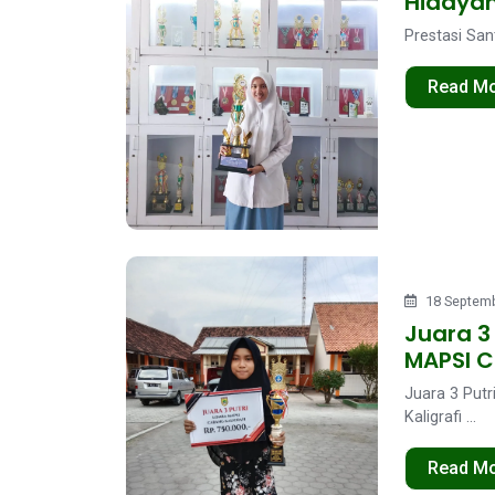
Hidaya
Prestasi Sant
Read M
18 Septemb
Juara 3
MAPSI C
Juara 3 Put
Kaligrafi ...
Read M