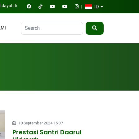
slamic School
ID
|
AMI
18 September 2024 15:37
Prestasi Santri Daarul