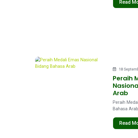
Read M
18 Septemb
Peraih 
Nasiona
Arab
Peraih Meda
Bahasa Arab 
Read M