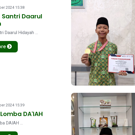
er 2024 15:38
 Santri Daarul
h
ri Daarul Hidayah ...
ore
er 2024 15:39
 Lomba DA'IAH
a DAIAH ...