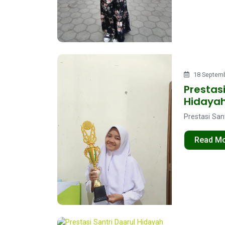
18 Septemb
Prestasi
Hidaya
Prestasi Sant
Read M