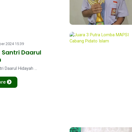
er 2024 15:39
 Santri Daarul
h
ri Daarul Hidayah ...
ore