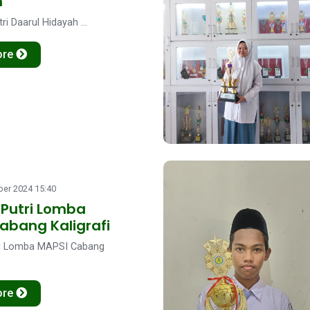
h
ri Daarul Hidayah ...
ore
er 2024 15:40
 Putri Lomba
abang Kaligrafi
ri Lomba MAPSI Cabang
ore